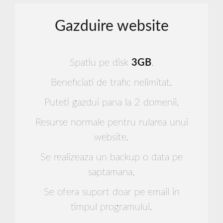
fi de multe ori trecute cu vederea atunci când avem
o discuție despre minimalism în proiectarea site-ul,
Gazduire website
dar, de asemenea, poate fi o mare (deși tăcut), care
contribuie la a face munca minimalism pe site-ul
Spatiu pe disk
3GB
.
dumneavoastră. Un meniu de navigare, care nu este
intruziv și liniște amestecuri în fundal este cheia
Beneficiati de trafic nelimitat.
pentru a face un site-ul minimalist la un nivel
Puteti gazdui pana la 2 domenii.
funcțional. Check out fotograf și designer Site-ul
Resurse normale pentru rularea unui
cristian Ordonez lui care este un studiu în meniul de
website.
navigare minimalist.Meniu este o astfel de abordare
dedicată a minimalism că nu chiar întinde pe lățimea
Se realizeaza un backup o data pe
întregii pagina;în schimb, este un fel de liniște ascuns
saptamana.
în colțul din dreapta sus a site-ului. În plus, nu există
Se ofera suport doar pe email in
nici o acțiune meniu slide-out se întâmplă, astfel
timpul programului.
încât nu există straturi diferite sau suplimentare de