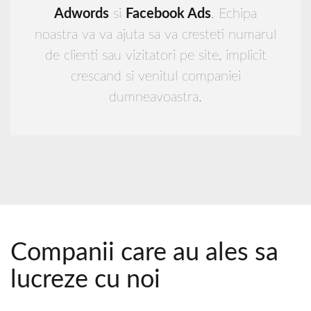
Adwords
si
Facebook Ads
. Echipa
noastra va va ajuta sa va cresteti numarul
de clienti sau vizitatori pe site, implicit
crescand si venitul companiei
dumneavoastra.
Companii care au ales sa
lucreze cu noi