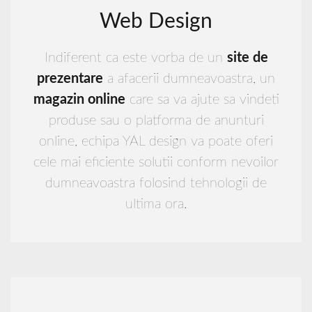
Web Design
Indiferent ca este vorba de un
site de
prezentare
a afacerii dumneavoastra, un
magazin online
care sa va ajute sa vindeti
produse sau o platforma de anunturi
online, echipa YAL design va poate oferi
cele mai eficiente solutii conform nevoilor
dumneavoastra folosind tehnologii de
ultima ora.