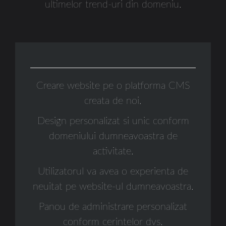
ultimelor trend-uri din domeniu.
folosite pentru link-uri interne, cum ar fi "download"
si "vedere demo." Chiar și logo-ul face clic Twitter în
partea din stânga sus oferă un petic de albastru
strălucitor, care atrage ochii vizitatorii site-ului
Constanta creare web site design (se va duce direct
la Twitter pentru hrana animalelor proprietar /
Creare website pe o platforma CMS
designer de Nathan Smith). Mentionati cuvântul
creata de noi.
"minimalism", a unor designeri, și ei devin receptiv
Design personalizat si unic conform
pentru că ei cred în mod eronat că un design de
domeniului dumneavoastra de
site-ul prea simplist va fi neatractive. Ca exemplele
activitate.
de mai sus demonstrează, cu toate acestea, nimic nu
Utilizatorul va avea o experienta de
ar putea fi mai departe de adevăr. Adoptat dreapta,
neuitat pe website-ul dumneavoastra.
minimalism in designul site-ului poate duce la unele
tendințe noi și calde, cum ar fi de design plat sau
Panou de administrare personalizat
ajuta la a face proprietarii de site-ul mai mulți bani
conform cerintelor dvs.