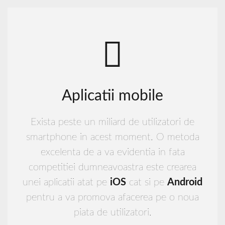
Aplicatii mobile
Exista peste un miliard de utilizatori de
smartphone in acest moment. O metoda
excelenta de a va evidentia in fata
competitiei dumneavoastra este crearea
unei aplicatii atat pe
iOS
cat si pe
Android
pentru a va promova afacerea pe o noua
piata de utilizatori.