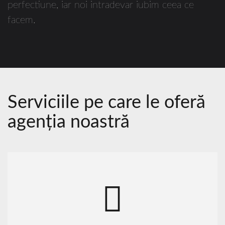
perfectiune, iar noi intradevar iubim ceea ce
facem.
Serviciile pe care le oferă
agenţia noastră