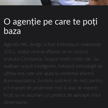
O agenţie pe care te poţi
baza
Agentia YAL design a fost infiintata in noiembrie
2011, sediul central aflandu-se in centrul
orasului Constanta. Scopul nostru este clar. Sa
realizam solutii inteligente, folosind tehnologii de
ultima ora, care vor ajuta la cresterea afacerii
dumneavoastra. Suntem suficient de mici pentru
a fi mandri de proiectele mici si atat de experti
incat sa ne asumam un proiect de aproape orice
dimensiune.