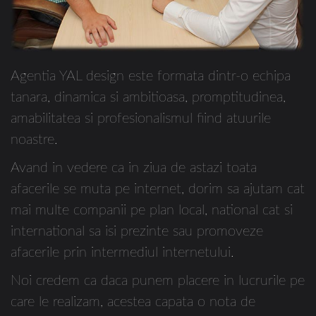
Agentia YAL design este formata dintr-o echipa
tanara, dinamica si ambitioasa, promptitudinea,
amabilitatea si profesionalismul fiind atuurile
noastre.
Avand in vedere ca in ziua de astazi toata
afacerile se muta pe internet, dorim sa ajutam cat
mai multe companii pe plan local, national cat si
international sa isi prezinte sau promoveze
afacerile prin intermediul internetului.
Noi credem ca daca punem placere in lucrurile pe
care le realizam, acestea capata o nota de