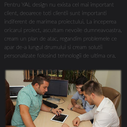
Pentru YAL design nu exista cel mai important
client, deoarece toti clientii sunt importanti
indiferent de marimea proiectului. La inceperea
oricarui proiect, ascultam nevoile dumneavoastra,
cream un plan de atac, regandim problemele ce
apar de-a lungul drumului si cream solutii
personalizate folosind tehnologii de ultima ora.