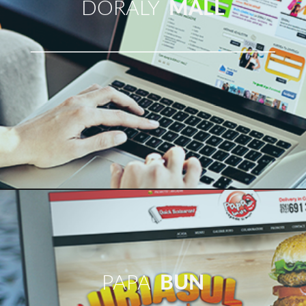
design plat. Orice ai vrea să-l numesc, creare site
DORALY
MALL
spațiu negativ sau alb, nu este doar un element de
design extrem de inteligent care ghidează ochiul
pentru a merge în cazul în care doriți să mergeți pe o
pagină Web, dar este, de asemenea, un standard de-
purtător de minimalism. Mai multe și mai multe site-
uri sunt de gând să această tehnică de design ca isi
dau seama cât de benefic este. Un singur cel mai
bun exemplu de spațiu negativ sau alb în tot pe
Internet este, probabil, site-ul care te puțin asocia
cu-doar pentru că-l ia de la sine. Utilizați-l atât de
mult încât pur și simplu scapă notificare ta ... dar e
acolo! Vorbesc despre Google Search . Constanta
creare web site design Este un studiu în spațiu alb,
PAPA
BUN
pentru motive care ar trebui să fie destul de evident.