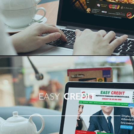
în creșterea numărului de conversii pe orice e-
commerce B2B sau site-ul este de a elimina numărul
de alegerile pe creare site care le dau de utilizatori,
cumpărători sau vizitatori. Doar de la sine înțeles:
Când te ia la fel de multe opțiuni ca posibil, nu se
lasa vizitatorii dvs. deveni distras de nimic care le pot
împiedica de la finalizarea scopul paginii, care este de
a converti. Astfel, mai puțin alegere este un alt
exemplu uimitor de minimalism in web design. Una
dintre cele mai bune locuri pentru a vedea magia de
minimalismul de alegere este în pagini de destinație
EASY
CREDIT
de pagini de destinație care merge cu privire la
aceasta în mod corect, care este.