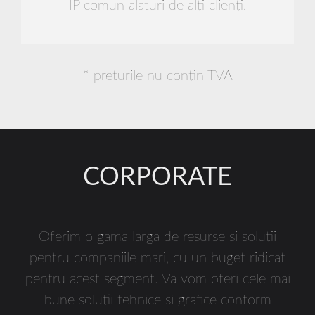
IP comun alaturi de alti clienti.
navigație. În fine, culorile meniului (cel puțin pe
pagina de pornire) în amestec subtil culoarea de
fond, de asemenea. Folosind patch-uri mici de
culoare în design site-ul dvs. vă va permite să adere
* preturile nu contin TVA
la abordarea minimalistă în același timp, de asemenea,
ceea ce face mai ușor pentru vizitatorii site-ului
pentru a ridica pe ceea ce este important la o
anumită pagină. Prin încorporarea POP mici de
CORPORATE
culoare aici și acolo, vei reuși în desen ochii
vizitatorilor site-ului dvs. pentru domenii specifice de
importanță. Site-ul a 960 Sistem Grid , creare site A
Oferim o gama larga de resurse si solutii
cărei misiune este de a eficientiza procesul de
pentru companiile mari, cu un buget ridicat
dezvoltare web, sintetizează această utilizare
pentru acest segment. Va vom oferi cele mai
inteligent de culoare foarte bine. Imediat, veți
bune solutii tehnice si grafice conform
observa mici stropi de galben, de exemplu, care sunt